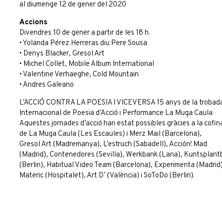
al diumenge 12 de gener del 2020
Accions
Divendres 10 de gener a partir de les 18 h.
• Yolanda Pérez Herreras diu Pere Sousa
• Denys Blacker, Gresol Art
• Michel Collet, Mobile Album International
• Valentine Verhaeghe, Cold Mountain
• Andres Galeano
L’ACCIÓ CONTRA LA POESIA I VICEVERSA 15 anys de la trobad
Internacional de Poesia d’Acció i Performance La Muga Caula
Aquestes jornades d’acció han estat possibles gràcies a la cofin
de La Muga Caula (Les Escaules) i Merz Mail (Barcelona),
Gresol Art (Madremanya), L’estruch (Sabadell), Acción! Mad
(Madrid), Contenedores (Sevilla), Werkbank (Lana), Kuntsplant
(Berlin), Habitual Video Team (Barcelona), Experimenta (Madrid)
Materic (Hospitalet), Art D’ (València) i SoToDo (Berlin).